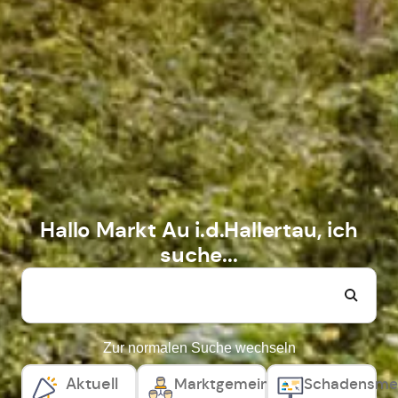
Hallo Markt Au i.d.Hallertau, ich
suche...
Zur normalen Suche wechseln
Aktuell
Marktgemeinderat,
Schadensme