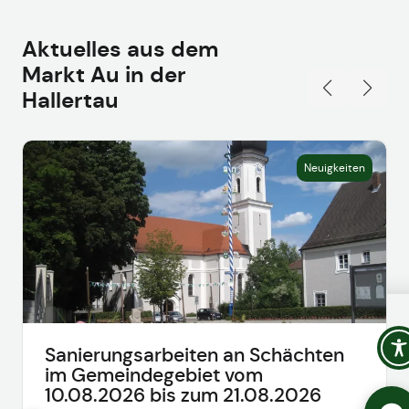
Aktuelles aus dem
Markt Au in der
Hallertau
Neuigkeiten
KI-Chatbot
Der KI-Chatbot steht erst nach Ihrer
Sanierungsarbeiten an Schächten
Einwilligung in den Cookie-Einstellungen zu
im Gemeindegebiet vom
Verfügung. Der Chat-Verlauf wird dabei
ausschließlich lokal in Ihrem Browser
10.08.2026 bis zum 21.08.2026
gespeichert.