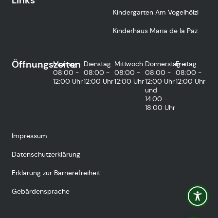
Links
Kindergarten Am Vogelhölzl
Kinderhaus Maria de la Paz
Öffnungszeiten
Montag
Dienstag
Mittwoch
Donnerstag
Freitag
08:00 -
08:00 -
08:00 -
08:00 -
08:00 -
12:00 Uhr
12:00 Uhr
12:00 Uhr
12:00 Uhr
12:00 Uhr
und
14:00 -
18:00 Uhr
Impressum
Datenschutzerklärung
Erklärung zur Barrierefreiheit
Gebärdensprache