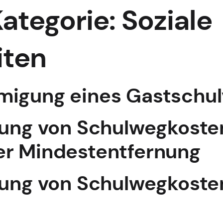
ategorie:
Soziale
iten
migung eines Gastschul
tung von Schulwegkoste
er Mindestentfernung
tung von Schulwegkoste