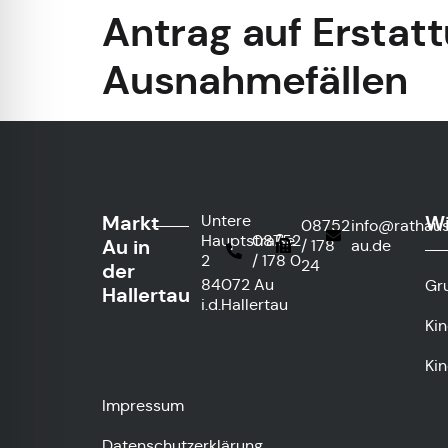
Antrag auf Erstat
Ausnahmefällen
Markt
Wi
Untere
08752
info@rathau
Hauptstraße
08752
Au in
/ 178
au.de
2
/ 178 0
24
der
84072 Au
Gr
Hallertau
i.d.Hallertau
Ki
Kin
Impressum
Datenschutzerklärung