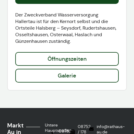
Der Zweckverband Wasserversorgung
Hallertau ist für den Kernort selbst und die
Ortsteile Halsberg – Seysdorf, Rudertshausen,
Osseltshausen, Osterwaal, Haslach und
Günzenhausen zuständig.
Öffnungszeiten
Galerie
Markt
Untere
08752
info@rathaus-
Hauptstraße
Au in
08752
/ 178
au.de