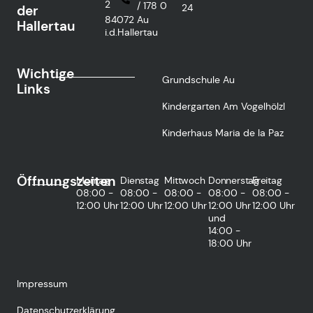
2
/ 178 0
24
der
84072 Au
Hallertau
i.d.Hallertau
Wichtige
Grundschule Au
Links
Kindergarten Am Vogelhölzl
Kinderhaus Maria de la Paz
Öffnungszeiten
Montag
Dienstag
Mittwoch
Donnerstag
Freitag
08:00 -
08:00 -
08:00 -
08:00 -
08:00 -
12:00 Uhr
12:00 Uhr
12:00 Uhr
12:00 Uhr
12:00 Uhr
und
14:00 -
18:00 Uhr
Impressum
Datenschutzerklärung