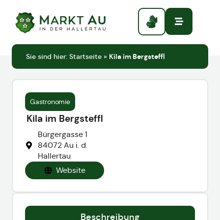
Sie sind hier:
Startseite
»
Kila im Bergsteffl
Gastronomie
Kila im Bergsteffl
Bürgergasse 1
84072 Au i. d.
Hallertau
Website
Beschreibung