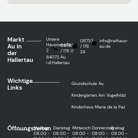
Markt
Untere
08752
info@rathaus-
Hauptstraße
Au in
08752
/ 178
au.de
2
/ 178 0
24
der
84072 Au
Hallertau
i.d.Hallertau
Wichtige
Grundschule Au
Links
Kindergarten Am Vogelhölzl
Kinderhaus Maria de la Paz
Öffnungszeiten
Montag
Dienstag
Mittwoch
Donnerstag
Freitag
08:00 -
08:00 -
08:00 -
08:00 -
08:00 -