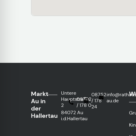
Markt
Wi
Untere
08752
info@rathau
Hauptstraße
08752
Au in
/ 178
au.de
2
/ 178 0
24
der
84072 Au
Gr
Hallertau
i.d.Hallertau
Ki