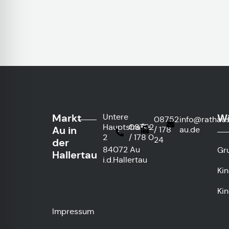
Markt
Wi
Untere
08752
info@rathau
Hauptstraße
08752
Au in
/ 178
au.de
2
/ 178 0
24
der
84072 Au
Gr
Hallertau
i.d.Hallertau
Ki
Kin
Impressum