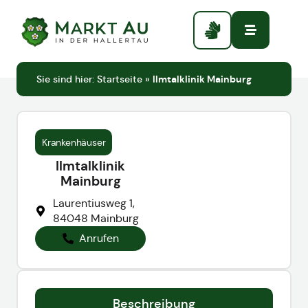
Sie sind hier:
Startseite
»
Ilmtalklinik Mainburg
Krankenhäuser
Ilmtalklinik
Mainburg
Laurentiusweg 1,
84048 Mainburg
Anrufen
Beschreibung