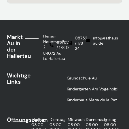
Markt
Untere
08752
info@rathaus-
Hauptstraße
Au in
08752
/ 178
au.de
2
/ 178 0
24
der
84072 Au
Hallertau
i.d.Hallertau
Wichtige
Grundschule Au
Links
Kindergarten Am Vogelhölzl
Kinderhaus Maria de la Paz
Öffnungszeiten
Montag
Dienstag
Mittwoch
Donnerstag
Freitag
08:00 -
08:00 -
08:00 -
08:00 -
08:00 -