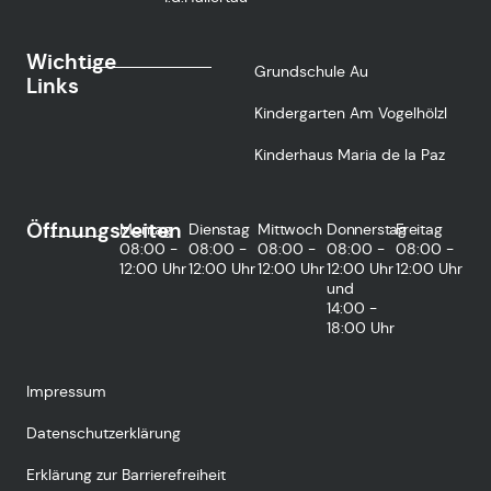
Wichtige
Grundschule Au
Links
Kindergarten Am Vogelhölzl
Kinderhaus Maria de la Paz
Öffnungszeiten
Montag
Dienstag
Mittwoch
Donnerstag
Freitag
08:00 -
08:00 -
08:00 -
08:00 -
08:00 -
12:00 Uhr
12:00 Uhr
12:00 Uhr
12:00 Uhr
12:00 Uhr
und
14:00 -
18:00 Uhr
Impressum
Datenschutzerklärung
Erklärung zur Barrierefreiheit