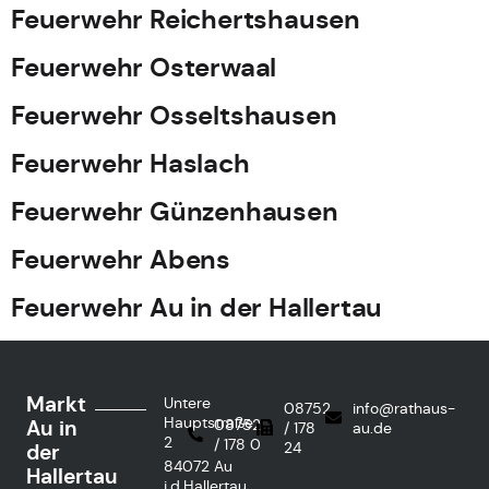
Feuerwehr Reichertshausen
Feuerwehr Osterwaal
Feuerwehr Osseltshausen
Feuerwehr Haslach
Feuerwehr Günzenhausen
Feuerwehr Abens
Feuerwehr Au in der Hallertau
Markt
Untere
08752
info@rathaus-
Hauptstraße
Au in
08752
/ 178
au.de
2
/ 178 0
24
der
84072 Au
Hallertau
i.d.Hallertau