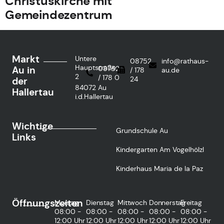
Christuskirche mit
Gemeindezentrum
Markt
Untere
08752
info@rathaus-
Hauptstraße
Au in
08752
/ 178
au.de
2
/ 178 0
24
der
84072 Au
Hallertau
i.d.Hallertau
Wichtige
Grundschule Au
Links
Kindergarten Am Vogelhölzl
Kinderhaus Maria de la Paz
Öffnungszeiten
Montag
Dienstag
Mittwoch
Donnerstag
Freitag
08:00 -
08:00 -
08:00 -
08:00 -
08:00 -
12:00 Uhr
12:00 Uhr
12:00 Uhr
12:00 Uhr
12:00 Uhr