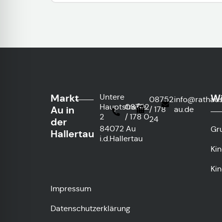
Markt
Wi
Untere
08752
info@rathau
Hauptstraße
08752
Au in
/ 178
au.de
2
/ 178 0
24
der
84072 Au
Gr
Hallertau
i.d.Hallertau
Ki
Kin
Impressum
Datenschutzerklärung