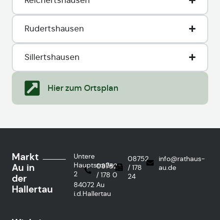
Reichertshausen
Rudertshausen
Sillertshausen
Hier zum Ortsplan
Markt
Untere
08752
info@rathaus-
Hauptstraße
Au in
08752
/ 178
au.de
2
/ 178 0
24
der
84072 Au
Hallertau
i.d.Hallertau