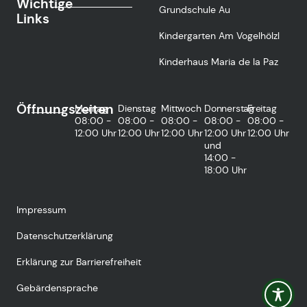
Wichtige
Grundschule Au
Links
Kindergarten Am Vogelhölzl
Kinderhaus Maria de la Paz
Öffnungszeiten
Montag
Dienstag
Mittwoch
Donnerstag
Freitag
08:00 -
08:00 -
08:00 -
08:00 -
08:00 -
12:00 Uhr
12:00 Uhr
12:00 Uhr
12:00 Uhr
12:00 Uhr
und
14:00 -
18:00 Uhr
Impressum
Datenschutzerklärung
Erklärung zur Barrierefreiheit
Gebärdensprache