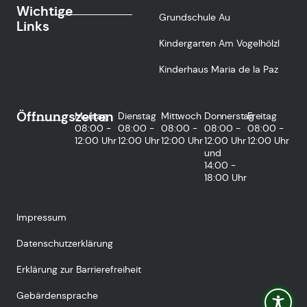
Wichtige
Grundschule Au
Links
Kindergarten Am Vogelhölzl
Kinderhaus Maria de la Paz
Öffnungszeiten
Montag
Dienstag
Mittwoch
Donnerstag
Freitag
08:00 -
08:00 -
08:00 -
08:00 -
08:00 -
12:00 Uhr
12:00 Uhr
12:00 Uhr
12:00 Uhr
12:00 Uhr
und
14:00 -
18:00 Uhr
Impressum
Datenschutzerklärung
Erklärung zur Barrierefreiheit
Gebärdensprache