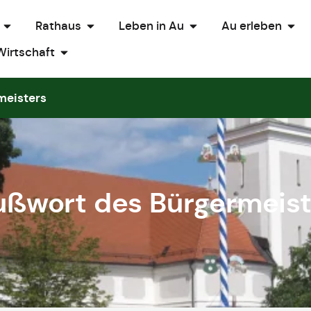
Rathaus
Leben in Au
Au erleben
Wirtschaft
meisters
ußwort des Bürgermeist