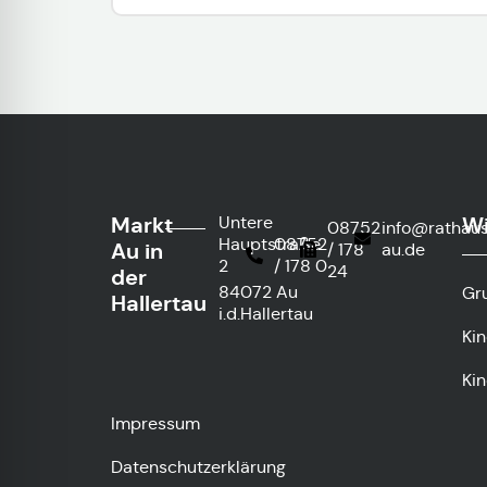
Markt
Wi
Untere
08752
info@rathau
Hauptstraße
08752
Au in
/ 178
au.de
2
/ 178 0
24
der
84072 Au
Gr
Hallertau
i.d.Hallertau
Ki
Kin
Impressum
Datenschutzerklärung