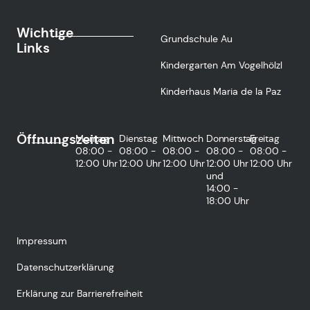
Wichtige
Grundschule Au
Links
Kindergarten Am Vogelhölzl
Kinderhaus Maria de la Paz
Öffnungszeiten
Montag
Dienstag
Mittwoch
Donnerstag
Freitag
08:00 -
08:00 -
08:00 -
08:00 -
08:00 -
12:00 Uhr
12:00 Uhr
12:00 Uhr
12:00 Uhr
12:00 Uhr
und
14:00 -
18:00 Uhr
Impressum
Datenschutzerklärung
Erklärung zur Barrierefreiheit