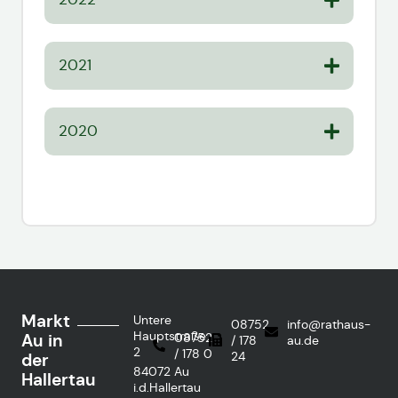
2021
2020
Markt
Untere
08752
info@rathaus-
Hauptstraße
Au in
08752
/ 178
au.de
2
/ 178 0
24
der
84072 Au
Hallertau
i.d.Hallertau