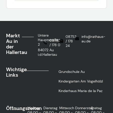
Markt
Untere
08752
info@rathaus-
Hauptstraße
Au in
08752
/ 178
au.de
2
/ 178 0
24
der
84072 Au
Hallertau
i.d.Hallertau
Wichtige
Grundschule Au
Links
Kindergarten Am Vogelhölzl
Kinderhaus Maria de la Paz
Öffnungszeiten
Montag
Dienstag
Mittwoch
Donnerstag
Freitag
08:00 -
08:00 -
08:00 -
08:00 -
08:00 -