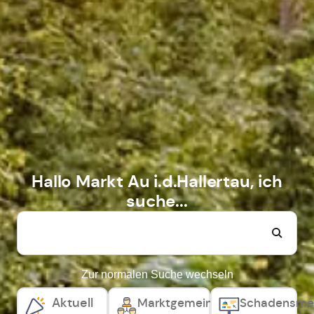
Hallo Markt Au i.d.Hallertau, ich
suche...
Zur normalen Suche wechseln
Aktuell
Marktgemeinderat,
Schadensme