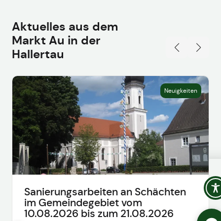
Aktuelles aus dem
Markt Au in der
Hallertau
Neuigkeiten
KI-Chatbot
Der KI-Chatbot steht erst nach Ihrer
Sanierungsarbeiten an Schächten
Einwilligung in den Cookie-Einstellungen zu
im Gemeindegebiet vom
Verfügung. Der Chat-Verlauf wird dabei
ausschließlich lokal in Ihrem Browser
10.08.2026 bis zum 21.08.2026
gespeichert.