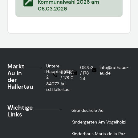
Kommunalwahl 2026 am
08.03.2026
Markt
Untere
08752
info@rathaus-
Hauptstraße
Au in
08752
/ 178
au.de
2
/ 178 0
24
der
84072 Au
Hallertau
i.d.Hallertau
Wichtige
Grundschule Au
Links
Kindergarten Am Vogelhölzl
Kinderhaus Maria de la Paz