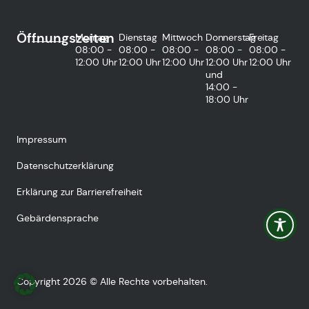
Öffnungszeiten
Montag
Dienstag
Mittwoch
Donnerstag
Freitag
08:00 -
08:00 -
08:00 -
08:00 -
08:00 -
12:00 Uhr
12:00 Uhr
12:00 Uhr
12:00 Uhr
12:00 Uhr
und
14:00 -
18:00 Uhr
Impressum
Datenschutzerklärung
Erklärung zur Barrierefreiheit
Gebärdensprache
Copyright 2026 © Alle Rechte vorbehalten.