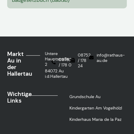
Baugesetzbuch (BauGB)
Markt
Untere
08752
info@rathaus-
Hauptstraße
Au in
08752
/ 178
au.de
2
/ 178 0
24
der
84072 Au
Hallertau
i.d.Hallertau
Wichtige
Grundschule Au
Links
Kindergarten Am Vogelhölzl
Kinderhaus Maria de la Paz